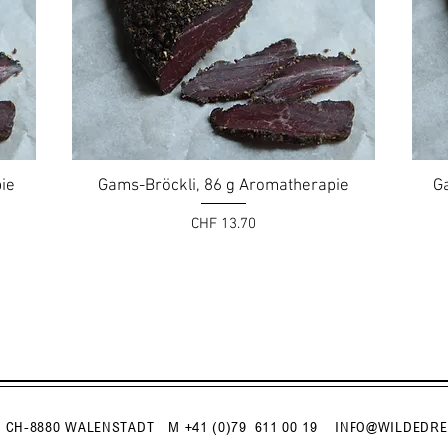
ie
Gams-Bröckli, 86 g Aromatherapie
G
Preis
CHF 13.70
CH-8880 WALENSTADT
M +41 (0)79 611 00 19
INFO@WILDEDRE