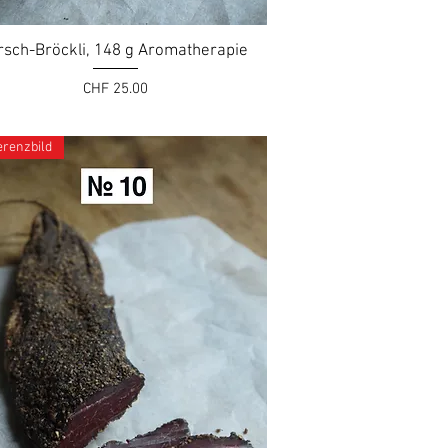
rsch-Bröckli, 148 g Aromatherapie
Preis
CHF 25.00
erenzbild