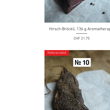
Hirsch-Bröckli, 136 g Aromathera
Preis
CHF 21.75
Referenzbild