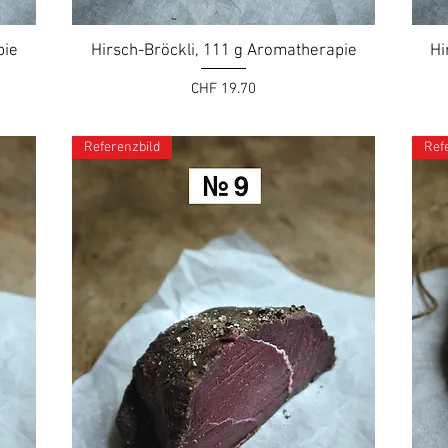
pie
Hirsch-Bröckli, 111 g Aromatherapie
Hi
Preis
CHF 19.70
Referenzbild
Ref