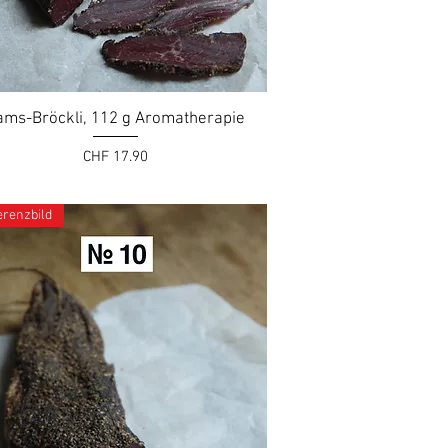
ams-Bröckli, 112 g Aromatherapie
Preis
CHF 17.90
erenzbild