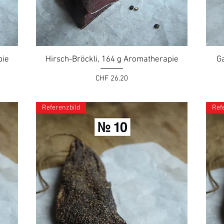
pie
Hirsch-Bröckli, 164 g Aromatherapie
G
Preis
CHF 26.20
Referenzbild
Ref