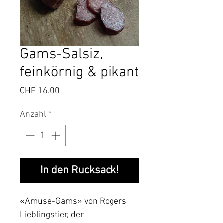
Gams-Salsiz,
feinkörnig & pikant
Preis
CHF 16.00
Anzahl
*
In den Rucksack!
«Amuse-Gams» von Rogers
Lieblingstier, der