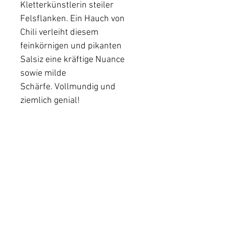
Kletterkünstlerin steiler
Felsflanken. Ein Hauch von
Chili verleiht diesem
feinkörnigen und pikanten
Salsiz eine kräftige Nuance
sowie milde
Schärfe. Vollmundig und
ziemlich genial!
PRODUKTINFO
Paar, ca. 155 g, handgemacht
VERSANDINFO
Das macht’s aus:
Alle Preise zzgl. Versandkosten à
hoher Anteil an Wildfleisch
CHF 9.60.
ohne Pökelsalz
Ab Bestellwert CHF 99.– Versand
ohne Gluten und Laktose
gratis.
Zurzeit versenden wir nur innerhalb